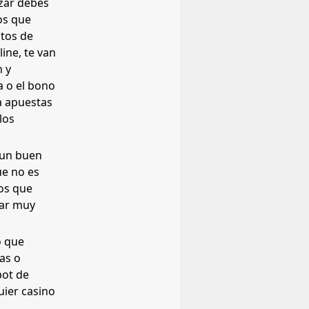
ezar debes
os que
itos de
ine, te van
n y
a o el bono
a apuestas
los
 un buen
ue no es
gos que
tar muy
o que
as o
pot de
uier casino