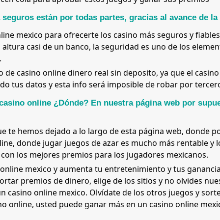
 seguros están por todas partes, gracias al avance de la
ine mexico para ofrecerte los casino más seguros y fiable
 altura casi de un banco, la seguridad es uno de los eleme
.
de casino online dinero real sin deposito, ya que el casino
o tus datos y esta info será imposible de robar por tercer
r casino online ¿Dónde? En nuestra página web por supue
 que te hemos dejado a lo largo de esta página web, donde p
line, donde jugar juegos de azar es mucho más rentable y 
 con los mejores premios para los jugadores mexicanos.
 online mexico y aumenta tu entretenimiento y tus gananci
rtar premios de dinero, elige de los sitios y no olvides nue
n casino online mexico. Olvídate de los otros juegos y sor
no online, usted puede ganar más en un casino online mex