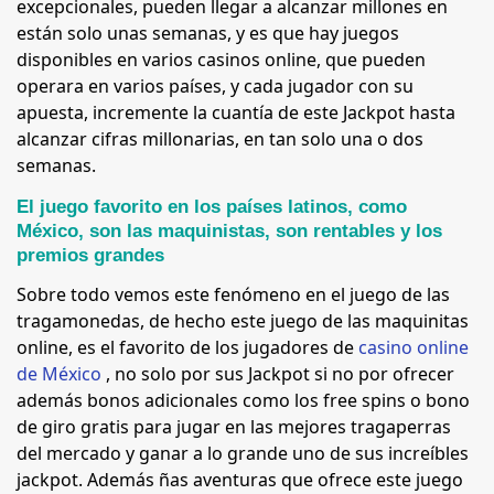
excepcionales, pueden llegar a alcanzar millones en
están solo unas semanas, y es que hay juegos
disponibles en varios casinos online, que pueden
operara en varios países, y cada jugador con su
apuesta, incremente la cuantía de este Jackpot hasta
alcanzar cifras millonarias, en tan solo una o dos
semanas.
El juego favorito en los países latinos, como
México, son las maquinistas, son rentables y los
premios grandes
Sobre todo vemos este fenómeno en el juego de las
tragamonedas, de hecho este juego de las maquinitas
online, es el favorito de los jugadores de
casino online
de México
, no solo por sus Jackpot si no por ofrecer
además bonos adicionales como los free spins o bono
de giro gratis para jugar en las mejores tragaperras
del mercado y ganar a lo grande uno de sus increíbles
jackpot. Además ñas aventuras que ofrece este juego