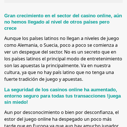
Gran crecimiento en el sector del casino online, aún
no hemos llegado al nivel de otros países pero
crece
Aunque los países latinos no llegan a niveles de juego
como Alemania, o Suecia, poco a poco se comienza a
ver un despegue del sector. No es un secreto que en
los países latinos el principal modo de entretenimiento
son las apuestas la principalmente. Va en nuestra
cultura, ya que no hay país latino que no tenga una
fuerte tradición de juego y apuestas.
La seguridad de los casinos online ha aumentado,
entorno seguro para todas tus transacciones !juega
sin miedo!
Aun por desconocimiento o bien por desconfianza, el
estor del juego online ha despegado un poco más
tarde que en Europa ya que aun hay amucho jugador