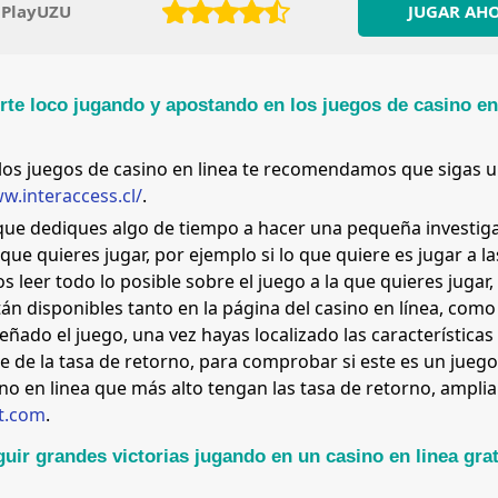
PlayUZU
JUGAR AH
erte loco jugando y apostando en los juegos de casino en
 los juegos de casino en linea te recomendamos que sigas u
w.interaccess.cl/
.
que dediques algo de tiempo a hacer una pequeña investig
 que quieres jugar, por ejemplo si lo que quiere es jugar a la
eer todo lo posible sobre el juego a la que quieres jugar, 
tán disponibles tanto en la página del casino en línea, como
ñado el juego, una vez hayas localizado las características
 de la tasa de retorno, para comprobar si este es un jueg
ino en linea que más alto tengan las tasa de retorno, amplia
t.com
.
guir grandes victorias jugando en un casino en linea grat