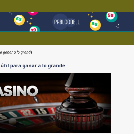
ara ganar a lo grande
 útil para ganar a lo grande