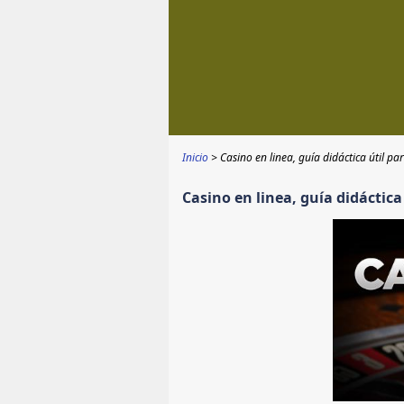
Inicio
Casino en linea, guía didáctica útil p
Casino en linea, guía didáctica