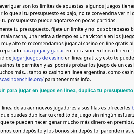
averiguar son los límites de apuestas, algunos juegos tien
 lo que si tu presupuesto es bajo, no te convendría ver ni d
ue tu presupuesto puede agotarse en pocas partidas.
 mente tu presupuesto, fíjate un límite y no los sobrepases 
mala racha, una retira a tiempo es una victoria en los jueg
s muy alto te recomendamos jugar al casino en line gratis al 
preparado
para jugar y ganar
en un casino en linea dinero re
dad de
jugar juegos de casino
en linea gratis, y esto te pued
casinos te permiten y así podrás probar los juego de un cas
uchos más… tanto es casino en linea argentina, como casin
.casinoenchile.org/
para tener más info.
r para jugar en juegos en linea, duplica tu presupuesto
 linea de atraer nuevos jugadores a sus filas es ofrecerles
s que puedes duplicar tu crédito de juego sin ningún esfuer
 que te pueden hacer ganar mucho más dinero en premios.
 bonos con depósito y los bonos sin depósito, parende más 