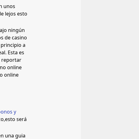
en unos
e lejos esto
bajo ningún
os de casino
principio a
al. Esta es
e reportar
ino online
o online
bonos y
zo,esto será
en una guia