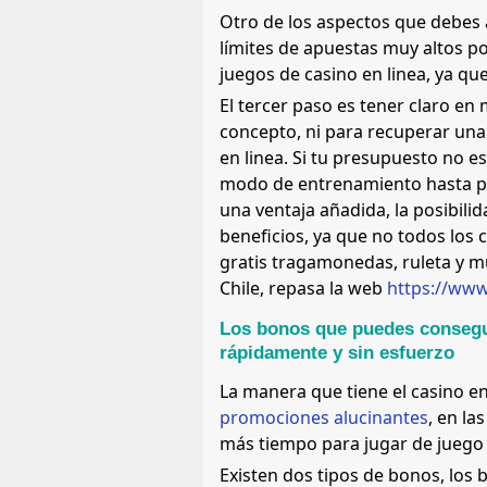
Otro de los aspectos que debes 
límites de apuestas muy altos por
juegos de casino en linea, ya q
El tercer paso es tener claro en
concepto, ni para recuperar una 
en linea. Si tu presupuesto no e
modo de entrenamiento hasta 
una ventaja añadida, la posibili
beneficios, ya que no todos los 
gratis tragamonedas, ruleta y m
Chile, repasa la web
https://www
Los bonos que puedes consegui
rápidamente y sin esfuerzo
La manera que tiene el casino en
promociones alucinantes
, en la
más tiempo para jugar de juego
Existen dos tipos de bonos, los