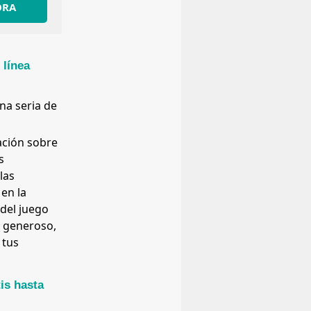
ORA
 línea
na seria de
ación sobre
s
las
 en la
 del juego
o generoso,
 tus
is hasta