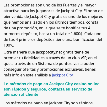
Las promociones son uno de los Fuertes y el mayor
atractivo para los jugadores de Jackpot City. El bono de
bienvenida de Jackpot City gratis es uno de los mejores
que hemos analizado en los últimos tiempos, consta
de una promoción, en la que se te bonifica tus 4
primeros depósito, hasta un total de 1.600$. Cada uno
de tus 4 primeros depósitos tiene una bonificación del
100%.
Otra manera que Jackpotcity.net gratis tiene de
premiar tu fidelidad es a través de un club VIP, en el
que a través de un Sistema de puntos, vas a poder
conseguir ofertas y promociones exclusivas, tienes
más info en este análisis a
Jackpot City
.
Lo métodos de pago en Jackpot City casino online
son rápidos y seguros, contacta su servicio de
atención al cliente
Los métodos de pago en Jackpot City son rápidos,