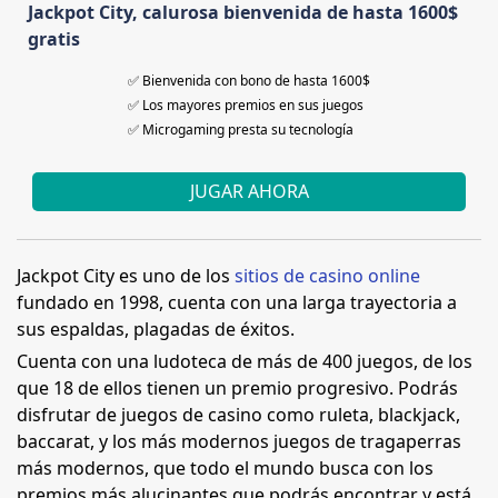
Jackpot City, calurosa bienvenida de hasta 1600$
gratis
✅ Bienvenida con bono de hasta 1600$
✅ Los mayores premios en sus juegos
✅ Microgaming presta su tecnología
JUGAR AHORA
Jackpot City es uno de los
sitios de casino online
fundado en 1998, cuenta con una larga trayectoria a
sus espaldas, plagadas de éxitos.
Cuenta con una ludoteca de más de 400 juegos, de los
que 18 de ellos tienen un premio progresivo. Podrás
disfrutar de juegos de casino como ruleta, blackjack,
baccarat, y los más modernos juegos de tragaperras
más modernos, que todo el mundo busca con los
premios más alucinantes que podrás encontrar y está